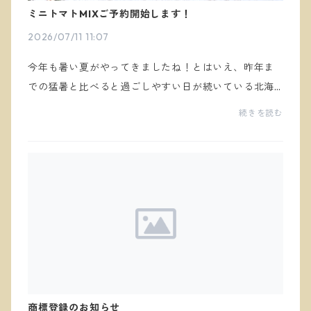
ミニトマトMIXご予約開始します！
2026/07/11 11:07
今年も暑い夏がやってきましたね！とはいえ、昨年ま
での猛暑と比べると過ごしやすい日が続いている北海
道の初夏です(^^)暑すぎた2025年と比べて一週間程度
続きを読む
遅れて、ミニトマトの色づきがはじまりました。緑が
赤く...
商標登録のお知らせ