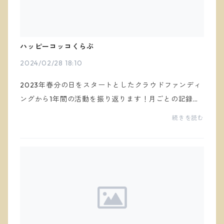
ハッピーコッコくらぶ
2024/02/28 18:10
2023年春分の日をスタートとしたクラウドファンディ
ングから1年間の活動を振り返ります！月ごとの記録を
まとめた特別編です。感謝の気持ちを込めて応援して
続きを読む
くださった方々や定期購入者の皆さまに感謝を述べま
す。...