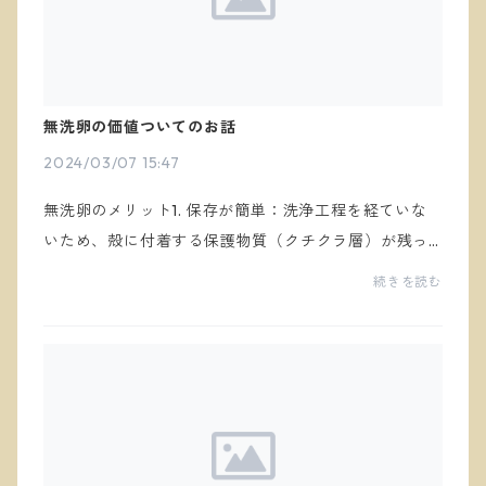
無洗卵の価値ついてのお話
2024/03/07 15:47
無洗卵のメリット1. 保存が簡単：洗浄工程を経ていな
いため、殻に付着する保護物質（クチクラ層）が残っ
ているため、無洗卵は保存が簡単です。洗浄してしま
続きを読む
うと、殻についている保護物質が洗い流されるため...